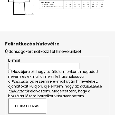
L
á
Feliratkozás hírlevélre
b
Újdonságokért iratkozz fel hírlevelünkre!
l
é
E-mail
c
Hozzájárulok, hogy az általam önként megadott
nevem és e-mail címem felhasználásával
a
Polotikashop
részemre e-mail útján hírleveleket,
ajánlatokat küldjön. Kijelentem, hogy az
adatkezelési
tájékoztatót
elolvastam. Megértettem, hogy a
hozzájárulásom bármikor visszavonhatom.
FELIRATKOZÁS