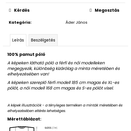
Egységár:
Kérdés
Megosztás
Kategória
:
Áder János
Leírás
Beszélgetés
100% pamut póló
A képeken látható póló a férfi és női modelleken
megegyezik, különbség kizárólag a minta méretében és
elhelyezésében van!
A képeken szereplő férfi modell 185 cm magas és XL-es
pólót, a női modell 168 cm magas és S-es pólót visel.
A képek illusztrációk - a tényleges terméken a minták méretében és
elhelyezésében eltérés lehetséges.
Mérettáblázat: