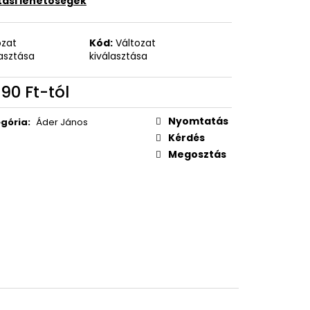
ítási lehetőségek
ozat
Kód:
Változat
lasztása
kiválasztása
990 Ft
-tól
égár:
Nyomtatás
gória
:
Áder János
Kérdés
Megosztás