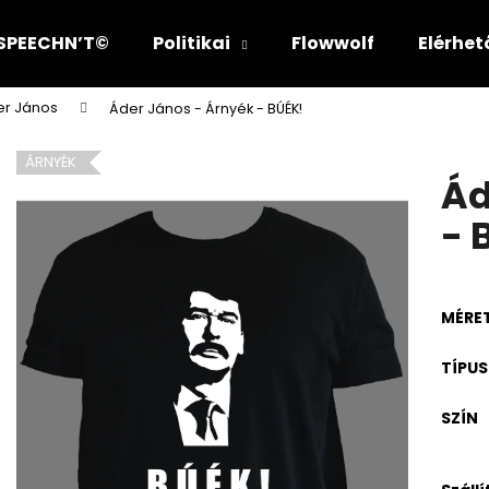
SPEECHN’T©
Politikai
Flowwolf
Elérhe
er János
Áder János - Árnyék - BÚÉK!
Mit keres?
ÁRNYÉK
Ád
KERESÉS
- 
MÉRE
TÍPUS
SZÍN