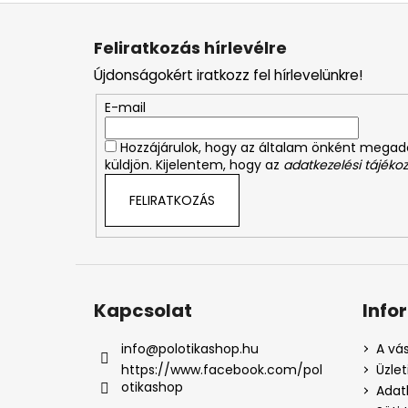
L
á
Feliratkozás hírlevélre
b
Újdonságokért iratkozz fel hírlevelünkre!
l
é
E-mail
c
Hozzájárulok, hogy az általam önként mega
küldjön. Kijelentem, hogy az
adatkezelési tájékoz
FELIRATKOZÁS
Kapcsolat
Info
info
@
polotikashop.hu
A vás
https://www.facebook.com/pol
Üzlet
otikashop
Adat