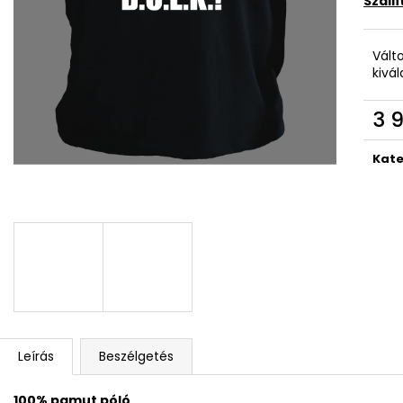
Száll
Vált
kivá
3 
Egys
Kate
Leírás
Beszélgetés
100% pamut póló