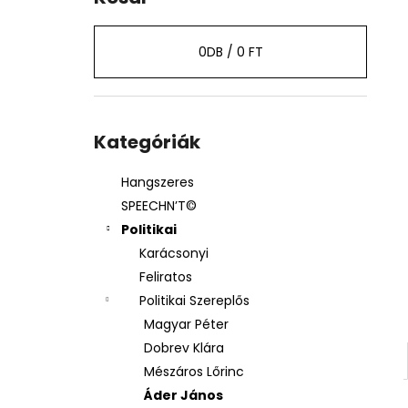
0
DB /
0 FT
Kategóriák
átugrása
Kategóriák
Hangszeres
SPEECHN’T©
Politikai
Karácsonyi
Feliratos
Politikai Szereplős
Magyar Péter
Dobrev Klára
Mészáros Lőrinc
Áder János