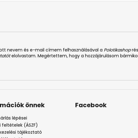
dott nevem és e-mail címem felhasználásával a
Polotikashop
rés
tatót
elolvastam. Megértettem, hogy a hozzájárulásom bármiko
rmációk önnek
Facebook
árlás lépései
i feltételek (ÁSZF)
kezelési tájékoztató