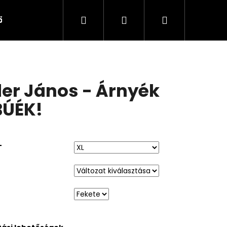
Keresés
Bejelentkezés
Kosár
tőségek
er János - Árnyék
BÚÉK!
T