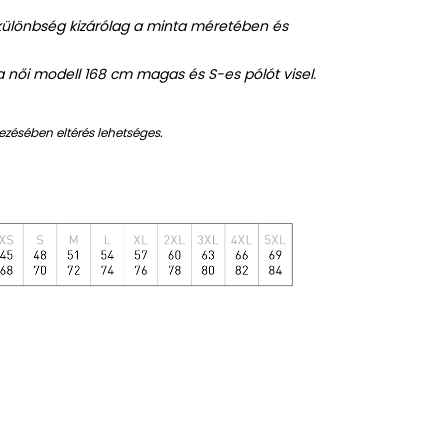
 különbség kizárólag a minta méretében és
a női modell 168 cm magas és S-es pólót visel.
ezésében eltérés lehetséges.