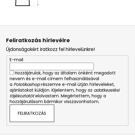
L
á
Feliratkozás hírlevélre
b
Újdonságokért iratkozz fel hírlevelünkre!
l
é
E-mail
c
Hozzájárulok, hogy az általam önként megadott
nevem és e-mail címem felhasználásával
a
Polotikashop
részemre e-mail útján hírleveleket,
ajánlatokat küldjön. Kijelentem, hogy az
adatkezelési
tájékoztatót
elolvastam. Megértettem, hogy a
hozzájárulásom bármikor visszavonhatom.
FELIRATKOZÁS