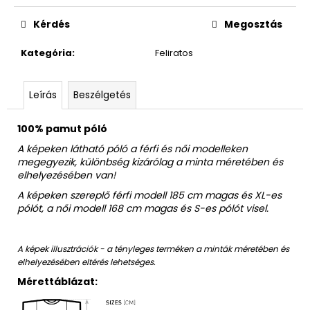
Egységár:
Kérdés
Megosztás
Kategória
:
Feliratos
Leírás
Beszélgetés
100% pamut póló
A képeken látható póló a férfi és női modelleken
megegyezik, különbség kizárólag a minta méretében és
elhelyezésében van!
A képeken szereplő férfi modell 185 cm magas és XL-es
pólót, a női modell 168 cm magas és S-es pólót visel.
A képek illusztrációk - a tényleges terméken a minták méretében és
elhelyezésében eltérés lehetséges.
Mérettáblázat: