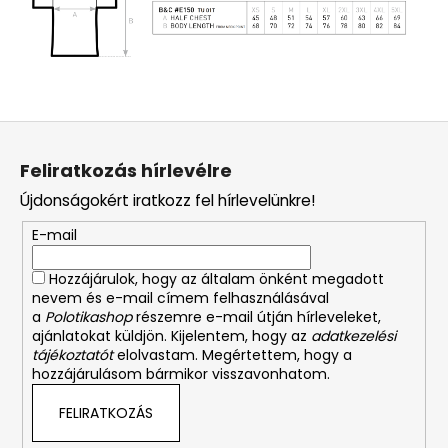
L
á
Feliratkozás hírlevélre
b
Újdonságokért iratkozz fel hírlevelünkre!
l
é
E-mail
c
Hozzájárulok, hogy az általam önként megadott
nevem és e-mail címem felhasználásával
a
Polotikashop
részemre e-mail útján hírleveleket,
ajánlatokat küldjön. Kijelentem, hogy az
adatkezelési
tájékoztatót
elolvastam. Megértettem, hogy a
hozzájárulásom bármikor visszavonhatom.
FELIRATKOZÁS