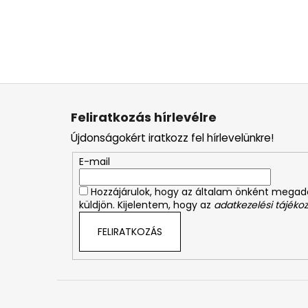
L
á
Feliratkozás hírlevélre
b
Újdonságokért iratkozz fel hírlevelünkre!
l
é
E-mail
c
Hozzájárulok, hogy az általam önként mega
küldjön. Kijelentem, hogy az
adatkezelési tájékoz
FELIRATKOZÁS