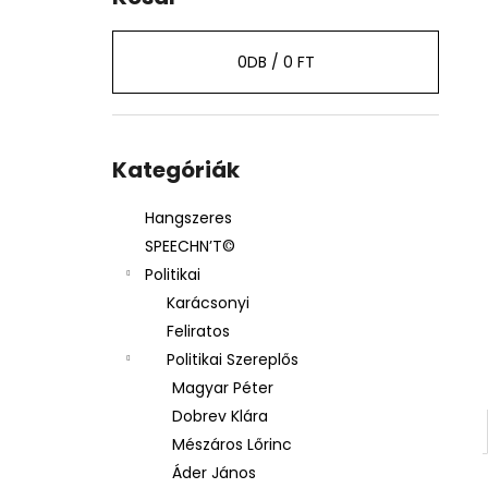
0
DB /
0 FT
Kategóriák
átugrása
Kategóriák
Hangszeres
SPEECHN’T©
Politikai
Karácsonyi
Feliratos
Politikai Szereplős
Magyar Péter
Dobrev Klára
Mészáros Lőrinc
Áder János