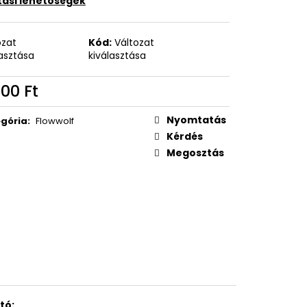
ítási lehetőségek
ozat
Kód:
Változat
lasztása
kiválasztása
00 Ft
égár:
Nyomtatás
gória
:
Flowwolf
Kérdés
Megosztás
tó: