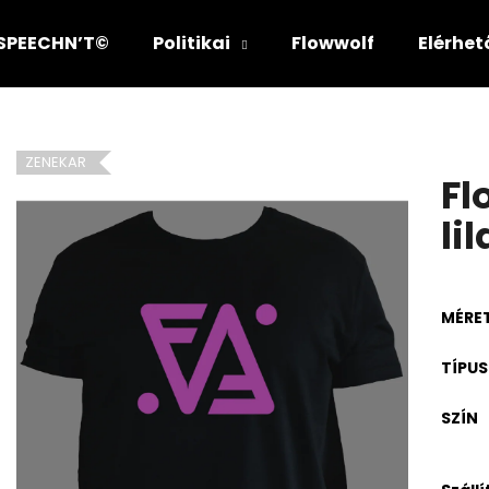
SPEECHN’T©
Politikai
Flowwolf
Elérhe
Mit keres?
ZENEKAR
Fl
KERESÉS
lil
MÉRE
TÍPUS
SZÍN