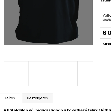
Száll
Vált
kivá
6 0
Egys
Kate
Leírás
Beszélgetés
A hátoldalon
vállmagasságban a következő felirat látha