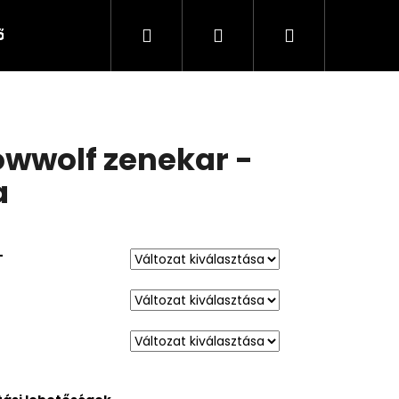
Keresés
Bejelentkezés
Kosár
tőségek
owwolf zenekar -
a
T