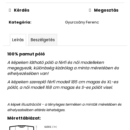
Egységár:
Kérdés
Megosztás
Kategória
:
Gyurcsány Ferenc
Leírás
Beszélgetés
100% pamut póló
A képeken látható póló a férfi és női modelleken
megegyezik, különbség kizárólag a minta méretében és
elhelyezésében van!
A képeken szereplő férfi modell 185 cm magas és XL-es
pólót, a női modell 168 cm magas és S-es pólót visel.
A képek illusztrációk - a tényleges terméken a minták méretében és
elhelyezésében eltérés lehetséges.
Mérettáblázat: