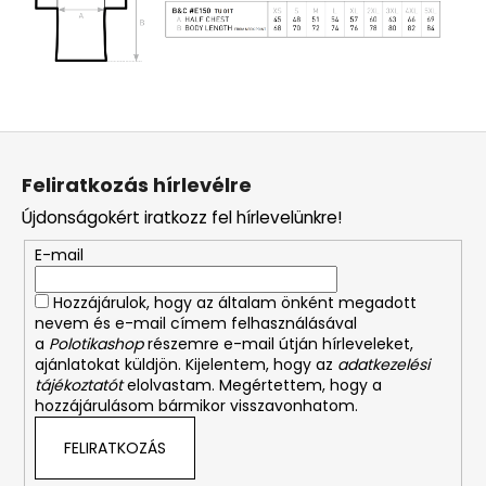
L
á
Feliratkozás hírlevélre
b
Újdonságokért iratkozz fel hírlevelünkre!
l
é
E-mail
c
Hozzájárulok, hogy az általam önként megadott
nevem és e-mail címem felhasználásával
a
Polotikashop
részemre e-mail útján hírleveleket,
ajánlatokat küldjön. Kijelentem, hogy az
adatkezelési
tájékoztatót
elolvastam. Megértettem, hogy a
hozzájárulásom bármikor visszavonhatom.
FELIRATKOZÁS