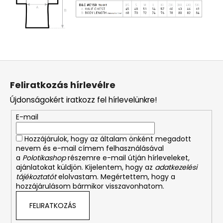
L
á
Feliratkozás hírlevélre
b
Újdonságokért iratkozz fel hírlevelünkre!
l
é
E-mail
c
Hozzájárulok, hogy az általam önként megadott
nevem és e-mail címem felhasználásával
a
Polotikashop
részemre e-mail útján hírleveleket,
ajánlatokat küldjön. Kijelentem, hogy az
adatkezelési
tájékoztatót
elolvastam. Megértettem, hogy a
hozzájárulásom bármikor visszavonhatom.
FELIRATKOZÁS