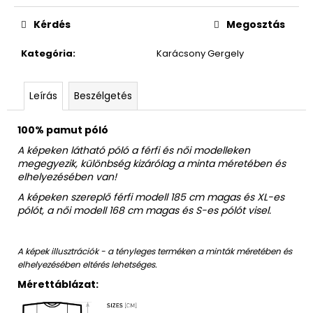
Egységár:
Kérdés
Megosztás
Kategória
:
Karácsony Gergely
Leírás
Beszélgetés
100% pamut póló
A képeken látható póló a férfi és női modelleken
megegyezik, különbség kizárólag a minta méretében és
elhelyezésében van!
A képeken szereplő férfi modell 185 cm magas és XL-es
pólót, a női modell 168 cm magas és S-es pólót visel.
A képek illusztrációk - a tényleges terméken a minták méretében és
elhelyezésében eltérés lehetséges.
Mérettáblázat: