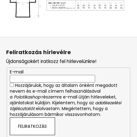
L
á
Feliratkozás hírlevélre
b
Újdonságokért iratkozz fel hírlevelünkre!
l
é
E-mail
c
Hozzájárulok, hogy az általam önként megadott
nevem és e-mail címem felhasználásával
a
Polotikashop
részemre e-mail útján hírleveleket,
ajánlatokat küldjön. Kijelentem, hogy az
adatkezelési
tájékoztatót
elolvastam. Megértettem, hogy a
hozzájárulásom bármikor visszavonhatom.
FELIRATKOZÁS