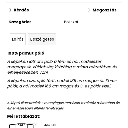
Egységár:
Kérdés
Megosztás
Kategória
:
Politikai
Leírás
Beszélgetés
100% pamut póló
A képeken látható póló a férfi és női modelleken
megegyezik, különbség kizárólag a minta méretében és
elhelyezésében van!
A képeken szereplő férfi modell 185 cm magas és XL-es
pólót, a női modell 168 cm magas és S-es pólót visel.
A képek illusztrációk - a tényleges terméken a minták méretében és
elhelyezésében eltérés lehetséges.
Mérettáblázat: