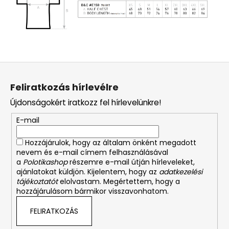
L
á
Feliratkozás hírlevélre
b
Újdonságokért iratkozz fel hírlevelünkre!
l
é
E-mail
c
Hozzájárulok, hogy az általam önként megadott
nevem és e-mail címem felhasználásával
a
Polotikashop
részemre e-mail útján hírleveleket,
ajánlatokat küldjön. Kijelentem, hogy az
adatkezelési
tájékoztatót
elolvastam. Megértettem, hogy a
hozzájárulásom bármikor visszavonhatom.
FELIRATKOZÁS