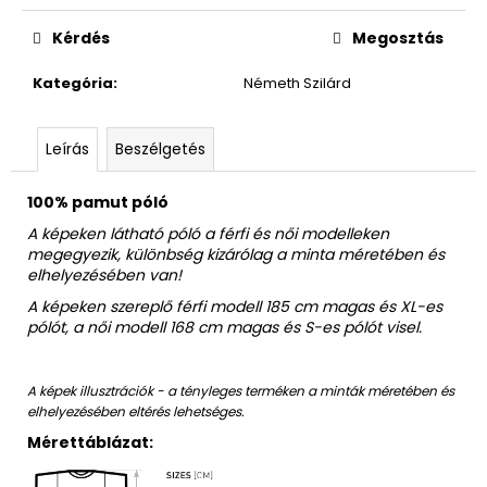
Egységár:
Kérdés
Megosztás
Kategória
:
Németh Szilárd
Leírás
Beszélgetés
100% pamut póló
A képeken látható póló a férfi és női modelleken
megegyezik, különbség kizárólag a minta méretében és
elhelyezésében van!
A képeken szereplő férfi modell 185 cm magas és XL-es
pólót, a női modell 168 cm magas és S-es pólót visel.
A képek illusztrációk - a tényleges terméken a minták méretében és
elhelyezésében eltérés lehetséges.
Mérettáblázat: