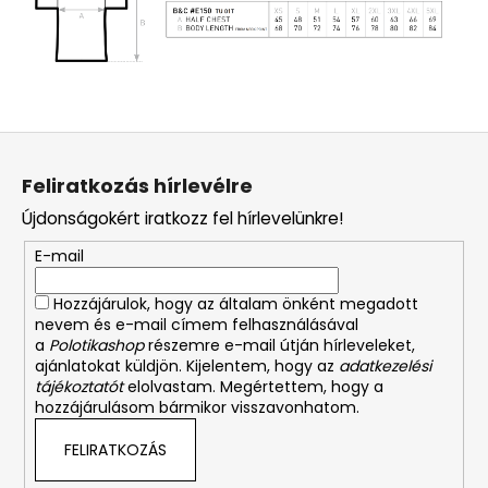
L
á
Feliratkozás hírlevélre
b
Újdonságokért iratkozz fel hírlevelünkre!
l
é
E-mail
c
Hozzájárulok, hogy az általam önként megadott
nevem és e-mail címem felhasználásával
a
Polotikashop
részemre e-mail útján hírleveleket,
ajánlatokat küldjön. Kijelentem, hogy az
adatkezelési
tájékoztatót
elolvastam. Megértettem, hogy a
hozzájárulásom bármikor visszavonhatom.
FELIRATKOZÁS