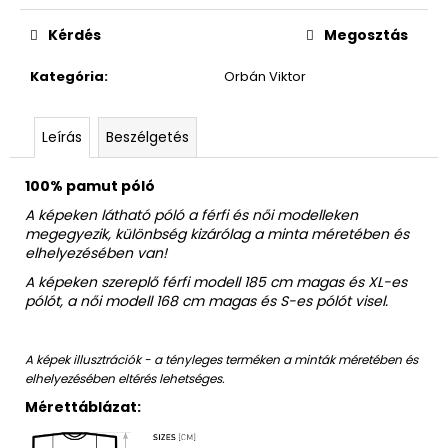
Egységár:
Kérdés
Megosztás
Kategória
:
Orbán Viktor
Leírás
Beszélgetés
100% pamut póló
A képeken látható póló a férfi és női modelleken
megegyezik, különbség kizárólag a minta méretében és
elhelyezésében van!
A képeken szereplő férfi modell 185 cm magas és XL-es
pólót, a női modell 168 cm magas és S-es pólót visel.
A képek illusztrációk - a tényleges terméken a minták méretében és
elhelyezésében eltérés lehetséges.
Mérettáblázat: