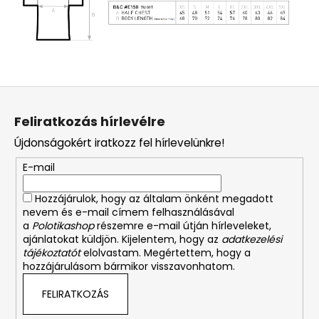
L
á
Feliratkozás hírlevélre
b
Újdonságokért iratkozz fel hírlevelünkre!
l
é
E-mail
c
Hozzájárulok, hogy az általam önként megadott
nevem és e-mail címem felhasználásával
a
Polotikashop
részemre e-mail útján hírleveleket,
ajánlatokat küldjön. Kijelentem, hogy az
adatkezelési
tájékoztatót
elolvastam. Megértettem, hogy a
hozzájárulásom bármikor visszavonhatom.
FELIRATKOZÁS