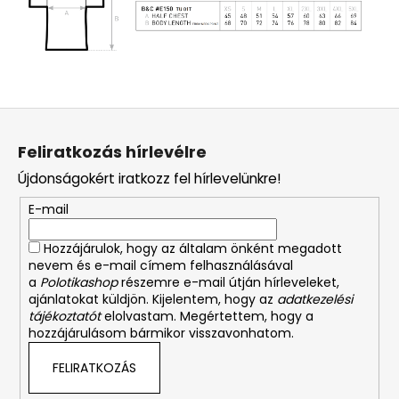
L
á
Feliratkozás hírlevélre
b
Újdonságokért iratkozz fel hírlevelünkre!
l
é
E-mail
c
Hozzájárulok, hogy az általam önként megadott
nevem és e-mail címem felhasználásával
a
Polotikashop
részemre e-mail útján hírleveleket,
ajánlatokat küldjön. Kijelentem, hogy az
adatkezelési
tájékoztatót
elolvastam. Megértettem, hogy a
hozzájárulásom bármikor visszavonhatom.
FELIRATKOZÁS