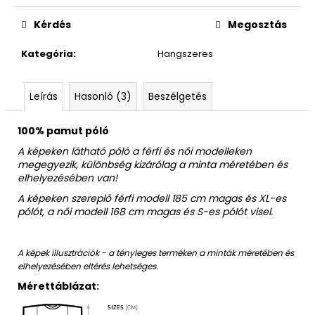
Egységár:
Kérdés
Megosztás
Kategória
:
Hangszeres
Leírás
Hasonló (3)
Beszélgetés
100% pamut póló
A képeken látható póló a férfi és női modelleken
megegyezik, különbség kizárólag a minta méretében és
elhelyezésében van!
A képeken szereplő férfi modell 185 cm magas és XL-es
pólót, a női modell 168 cm magas és S-es pólót visel.
A képek illusztrációk - a tényleges terméken a minták méretében és
elhelyezésében eltérés lehetséges.
Mérettáblázat: