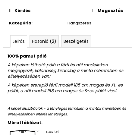
Egységár:
Kérdés
Megosztás
Kategória
:
Hangszeres
Leírás
Hasonló (2)
Beszélgetés
100% pamut póló
A képeken látható póló a férfi és női modelleken
megegyezik, különbség kizárólag a minta méretében és
elhelyezésében van!
A képeken szereplő férfi modell 185 cm magas és XL-es
pólót, a női modell 168 cm magas és S-es pólót visel.
A képek illusztrációk - a tényleges terméken a minták méretében és
elhelyezésében eltérés lehetséges.
Mérettáblázat: