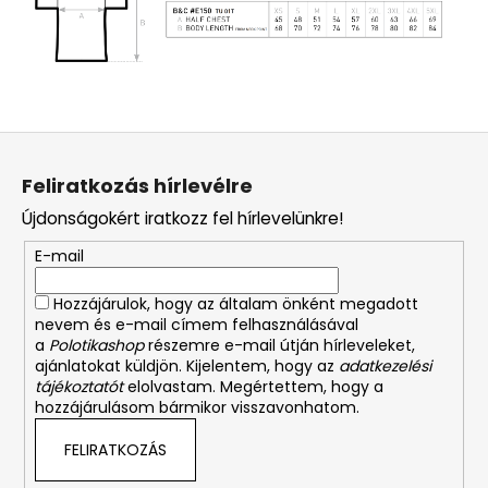
L
á
Feliratkozás hírlevélre
b
Újdonságokért iratkozz fel hírlevelünkre!
l
é
E-mail
c
Hozzájárulok, hogy az általam önként megadott
nevem és e-mail címem felhasználásával
a
Polotikashop
részemre e-mail útján hírleveleket,
ajánlatokat küldjön. Kijelentem, hogy az
adatkezelési
tájékoztatót
elolvastam. Megértettem, hogy a
hozzájárulásom bármikor visszavonhatom.
FELIRATKOZÁS