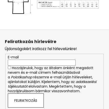
L
á
Feliratkozás hírlevélre
b
Újdonságokért iratkozz fel hírlevelünkre!
l
é
E-mail
c
Hozzájárulok, hogy az általam önként megadott
nevem és e-mail címem felhasználásával
a
Polotikashop
részemre e-mail útján hírleveleket,
ajánlatokat küldjön. Kijelentem, hogy az
adatkezelési
tájékoztatót
elolvastam. Megértettem, hogy a
hozzájárulásom bármikor visszavonhatom.
FELIRATKOZÁS