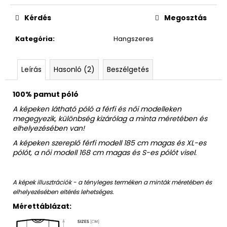
Egységár:
Kérdés
Megosztás
Kategória
:
Hangszeres
Leírás
Hasonló (2)
Beszélgetés
100% pamut póló
A képeken látható póló a férfi és női modelleken
megegyezik, különbség kizárólag a minta méretében és
elhelyezésében van!
A képeken szereplő férfi modell 185 cm magas és XL-es
pólót, a női modell 168 cm magas és S-es pólót visel.
A képek illusztrációk - a tényleges terméken a minták méretében és
elhelyezésében eltérés lehetséges.
Mérettáblázat: