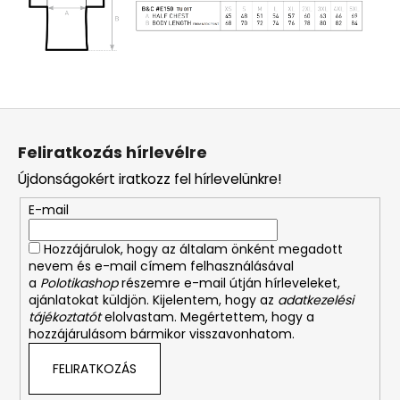
L
á
Feliratkozás hírlevélre
b
Újdonságokért iratkozz fel hírlevelünkre!
l
é
E-mail
c
Hozzájárulok, hogy az általam önként megadott
nevem és e-mail címem felhasználásával
a
Polotikashop
részemre e-mail útján hírleveleket,
ajánlatokat küldjön. Kijelentem, hogy az
adatkezelési
tájékoztatót
elolvastam. Megértettem, hogy a
hozzájárulásom bármikor visszavonhatom.
FELIRATKOZÁS