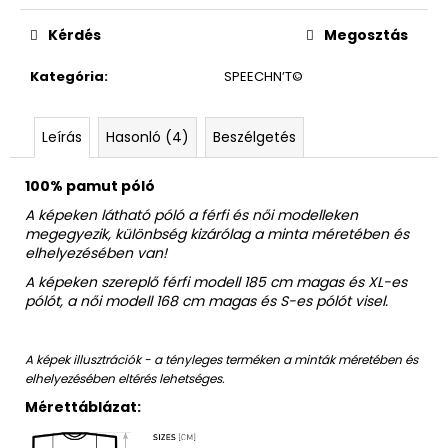
Egységár:
Kérdés
Megosztás
Kategória
:
SPEECHN’T©
Leírás
Hasonló (4)
Beszélgetés
100% pamut póló
A képeken látható póló a férfi és női modelleken
megegyezik, különbség kizárólag a minta méretében és
elhelyezésében van!
A képeken szereplő férfi modell 185 cm magas és XL-es
pólót, a női modell 168 cm magas és S-es pólót visel.
A képek illusztrációk - a tényleges terméken a minták méretében és
elhelyezésében eltérés lehetséges.
Mérettáblázat: