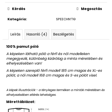
Egységár:
Kérdés
Megosztás
Kategória
:
SPEECHN’T©
Leírás
Hasonló (4)
Beszélgetés
100% pamut póló
A képeken látható póló a férfi és női modelleken
megegyezik, különbség kizárólag a minta méretében és
elhelyezésében van!
A képeken szereplő férfi modell 185 cm magas és XL-es
pólót, a női modell 168 cm magas és S-es pólót visel.
A képek illusztrációk - a tényleges terméken a minták méretében és
elhelyezésében eltérés lehetséges.
Mérettáblázat: