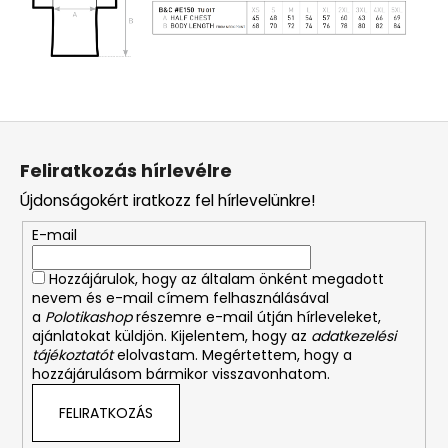
L
á
Feliratkozás hírlevélre
b
Újdonságokért iratkozz fel hírlevelünkre!
l
é
E-mail
c
Hozzájárulok, hogy az általam önként megadott
nevem és e-mail címem felhasználásával
a
Polotikashop
részemre e-mail útján hírleveleket,
ajánlatokat küldjön. Kijelentem, hogy az
adatkezelési
tájékoztatót
elolvastam. Megértettem, hogy a
hozzájárulásom bármikor visszavonhatom.
FELIRATKOZÁS