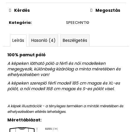
Egységár:
Kérdés
Megosztás
Kategória
:
SPEECHN’T©
Leírás
Hasonló (4)
Beszélgetés
100% pamut póló
A képeken látható póló a férfi és női modelleken
megegyezik, különbség kizárólag a minta méretében és
elhelyezésében van!
A képeken szereplő férfi modell 185 cm magas és XL-es
pólót, a női modell 168 cm magas és S-es pólót visel.
A képek illusztrációk - a tényleges terméken a minták méretében és
elhelyezésében eltérés lehetséges.
Mérettáblázat: