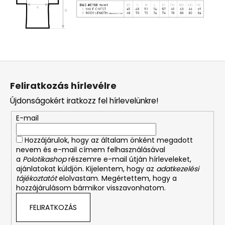
L
á
Feliratkozás hírlevélre
b
Újdonságokért iratkozz fel hírlevelünkre!
l
é
E-mail
c
Hozzájárulok, hogy az általam önként megadott
nevem és e-mail címem felhasználásával
a
Polotikashop
részemre e-mail útján hírleveleket,
ajánlatokat küldjön. Kijelentem, hogy az
adatkezelési
tájékoztatót
elolvastam. Megértettem, hogy a
hozzájárulásom bármikor visszavonhatom.
FELIRATKOZÁS